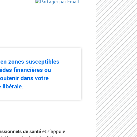
é en zones susceptibles
aides financières ou
soutenir dans votre
é libérale.
fessionnels de santé
et s’appuie