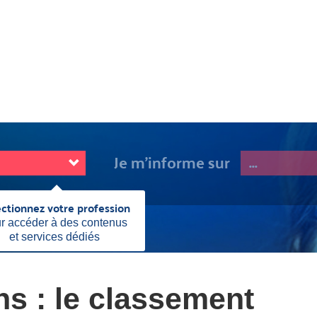
Je m'informe sur
ectionnez votre profession
Fermer
cette
r accéder à des contenus
ement des territoires ou zonage
information
et services dédiés
s : le classement